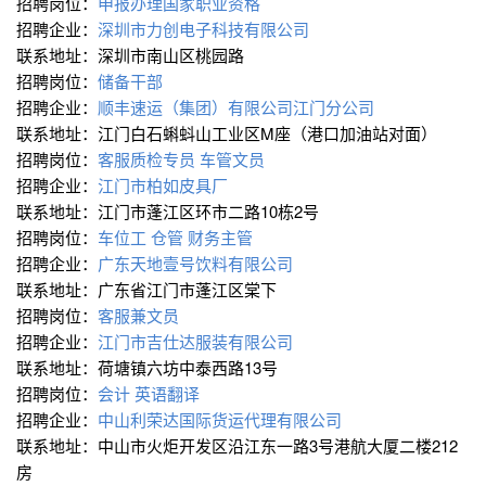
招聘岗位：
申报办理国家职业资格
招聘企业：
深圳市力创电子科技有限公司
联系地址：深圳市南山区桃园路
招聘岗位：
储备干部
招聘企业：
顺丰速运（集团）有限公司江门分公司
联系地址：江门白石蝌蚪山工业区M座（港口加油站对面）
招聘岗位：
客服质检专员
车管文员
招聘企业：
江门市柏如皮具厂
联系地址：江门市蓬江区环市二路10栋2号
招聘岗位：
车位工
仓管
财务主管
招聘企业：
广东天地壹号饮料有限公司
联系地址：广东省江门市蓬江区棠下
招聘岗位：
客服兼文员
招聘企业：
江门市吉仕达服装有限公司
联系地址：荷塘镇六坊中泰西路13号
招聘岗位：
会计
英语翻译
招聘企业：
中山利荣达国际货运代理有限公司
联系地址：中山市火炬开发区沿江东一路3号港航大厦二楼212
房