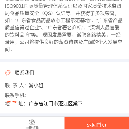
ISO9001国际质量管理体系认证以及国家质量技术监督
局食品质量安全（QS）认证等。并获得了多项荣誉，
如：“广东省食品药品放心工程示范基地”、“广东省产品
质量信得过企业”、“广东省著名商标”、“深圳人最喜爱
的饮料品牌”等。 现因发展需要，诚聘各路精英，一经
录用，公司将提供良好的薪资待遇及广阔的个人发展空
间。
联系我们
联 系 人：
游小姐
联系手机：
****
地 址：
广东省江门市蓬江区棠下
返回首页
电话咨询