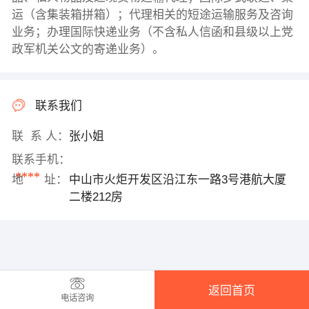
运（含集装箱拼箱）；代理相关的短途运输服务及咨询
业务；办理国际快递业务（不含私人信函和县级以上党
政军机关公文的寄递业务）。
联系我们
联 系 人：
张小姐
联系手机：
****
地 址：
中山市火炬开发区沿江东一路3号港航大厦
二楼212房
返回首页
电话咨询