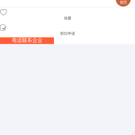
收藏
职位申请
电话联系企业
车管文员
/全职
面议
发布时间:2026-08-11 查看次数:1351
类别:
其它类型