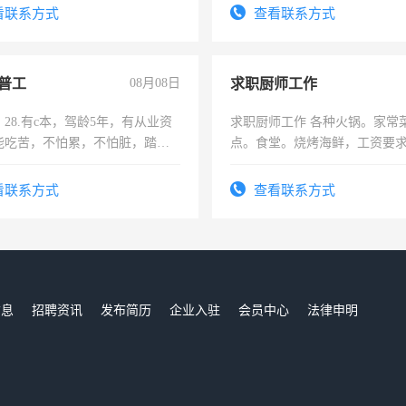
务咨询等业务。欲求兼职会计工
看联系方式
查看联系方式
普工
08月08日
求职厨师工作
28.有c本，驾龄5年，有从业资
求职厨师工作 各种火锅。家常
能吃苦，不怕累，不怕脏，踏
点。食堂。烧烤海鲜，工资要求6
求稳定工作一份，保险不干
上
看联系方式
查看联系方式
信息
招聘资讯
发布简历
企业入驻
会员中心
法律申明
们