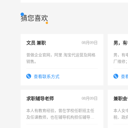
猜您喜欢
文员 兼职
08月09日
男，有
曾做企业官网，阿里 淘宝代运营及网格
男，有
销售。
厂维修
上，枣
电话
查看联系方式
查
求职辅导老师
08月09日
兼职会
本人有教育经验，曾在学校任职班主任
本人女
及任课教师，也在辅导机构担任辅导教
税、政
师，求周一至周五辅导老师的工作
为各类