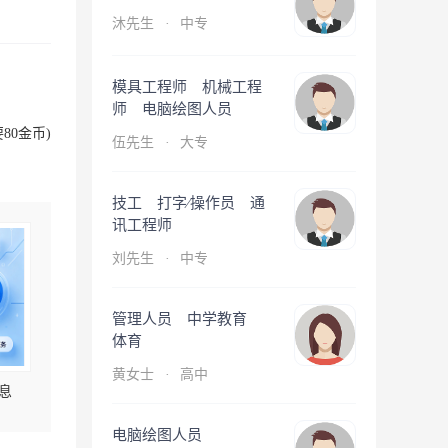
沐先生
·
中专
模具工程师 机械工程
师 电脑绘图人员
80金币)
伍先生
·
大专
技工 打字∕操作员 通
讯工程师
刘先生
·
中专
管理人员 中学教育
体育
黄女士
·
高中
息
电脑绘图人员