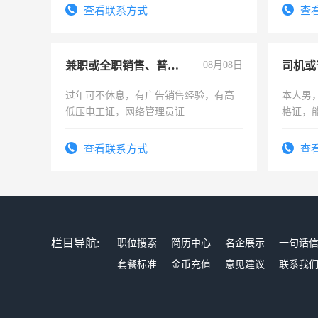
务，财
查看联系方式
查
作
兼职或全职销售、普工、维修
08月08日
司机或
过年可不休息，有广告销售经验，有高
本人男，
低压电工证，网络管理员证
格证，
实，需
查看联系方式
查
栏目导航:
职位搜索
简历中心
名企展示
一句话
套餐标准
金币充值
意见建议
联系我