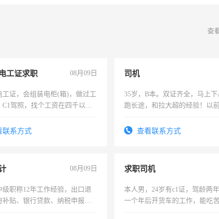
查
电工证求职
08月09日
司机
电工证，会组装电柜(箱)，做过工
35岁，B本。双证齐全，马上下
；C1驾照，找个工资在四千以
跑长途，和拉大超的经验！以
强县以外需要有住宿，保险勿扰
六，渣土车
看联系方式
查看联系方式
计
08月09日
求职司机
中级职称12年工作经验，出口退
本人男，24岁有c1证，驾龄两
府补贴、银行贷款、纳税申报、
一个年后开货车的工作，能吃
公司策划，设建新账，理乱账业
加班。