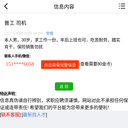
信息内容
普工 司机
江门人才网 2026.08.09
举报
本人男，30岁，求工作一份，年后上班也可，吃苦耐劳，踏实
肯干，保险销售勿扰
联系人手机/微信：
(查看需要80金币)
151****6058
点击查看完整信息
特此声明：
信息真伪请自行辨别，求职应聘须谨慎，网站对此不承担任何保
证或连带责任! 希望我们的平台能为您带来更多的便利！
[
联系客服
]
[
最新找人才
]