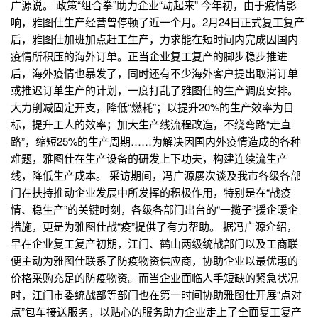
广源说。 政策“组合拳”助力企业“动起来” 今年初，由于疫情影
响，雅图仕生产经营曾停顿了近一个月。2月24日正式复工复产
后，雅图仕加班加点赶工生产，力求能在短时间内完成因国内
疫情所积压的海外订单。正当企业复工复产的脚步稳步推进
后，海外疫情也暴发了，同时还有不少海外客户提出取消订单
或推迟订单生产的计划，一度打乱了雅图仕的生产调度安排。
大力削减固定开支，降低“燃耗”；以提升20%的生产效率为目
标，提升工人的效率；加大生产线流程改造，不绕弯路“走直
路”，缩短25%的生产周期……为解决因国内外疫情造成的各种
难题，雅图仕在生产设备的研发上下功夫，构建连续流生产
线，降低生产成本。 采访期间，冯广源屡次谈及我市各级各部
门在扶持推动企业发展中所发挥的积极作用，特别是在“战疫
情、稳生产”的关键时刻，各级各部门出台的“一揽子”援企暖企
措施，更是为雅图仕战“疫”提供了有力帮助。 据冯广源介绍，
早在企业复工复产初期，江门、鹤山两级统战部门以及工商联
便主动为雅图仕联系了防疫物资供应商，协助企业以最优惠的
价格采购充足的防疫物资。而当企业面临人手短缺的紧急状况
时，江门市委统战部等部门也在第一时间协助雅图仕开展“点对
点”包车接送服务，以贴心的服务助力企业走上了全面复工复产