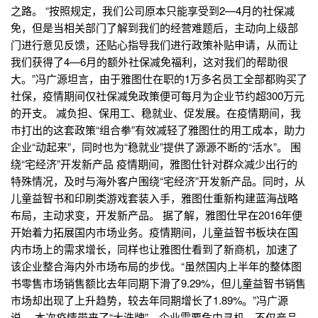
之路。 “按照规定，我们公司原本只能享受到2—4月的社保减
免，但是当相关部门了解到我们的经营难题后，主动向上级部
门进行意见反馈，还贴心指导我们进行政策补贴申请，从而让
我们获得了4—6月的额外社保减免福利，这对我们的帮助很
大。”冯广源坦言，由于雅图仕在职的1万多名员工全部都购买了
社保，疫情期间仅社保减免政策便可每月为企业节约超300万元
的开支。 减负担、保用工、稳就业、促发展。在疫情期间，我
市打出的这套政策“组合拳”有效减轻了雅图仕的用工成本，助力
企业“动起来”，同时也为“稳就业”提供了源源不断的“活水”。 围
绕“宅经济”开发新产品 疫情期间，雅图仕针对群众减少出行的
特殊情况，及时与海外客户围绕“宅经济”开发新产品。同时，从
儿童益智书和印刷类游戏套装入手，雅图仕重新构建蓝海战略
布局，主动求变，开发新产品。 据了解，雅图仕早在2016年便
开始着力拓展国内市场业务。疫情期间，儿童益智书板块在国
内市场上的需求增长，同样也让雅图仕看到了新商机，加速了
该企业整合海内外市场布局的步伐。“虽然国内上半年的整体图
书零售市场销售额比去年同期下滑了9.29%，但儿童益智书销售
市场却出现了上升趋势，较去年同期增长了1.89%。”冯广源
说。 本次疫情带来了“大洗牌”，企业需要危中寻机，不仅产品