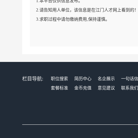
1.本平台仅供信息发布。
2.请告知用人单位，该信息是在江门人才网上看到的
3.求职过程中请勿缴纳费用,保持谨慎。
栏目导航:
职位搜索
简历中心
名企展示
一句话
套餐标准
金币充值
意见建议
联系我